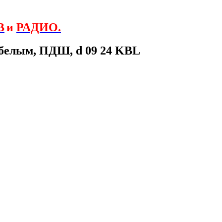
В
и
РАДИО.
 белым, ПДШ, d 09 24 KBL