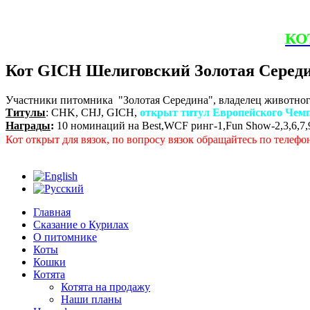
КО
Кот GICH Шелиговский Золотая Середин
Участники питомника "Золотая Середина", владелец животног
Титулы
: CHK, CHJ, GICH,
открыт титул Европейского Чем
Награды
:
10 номинаций на Best,WCF ринг-1,Fun Show-2,3,6,7,9, Br
Кот открыт для вязок, по вопросу вязок обращайтесь по телефо
Главная
Сказание о Курилах
О питомнике
Коты
Кошки
Котята
Котята на продажу
Наши планы