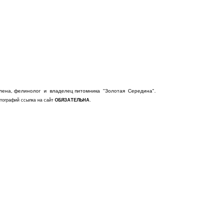
лена, фелинолог и владелец питомника "Золотая Середина".
тографий ссылка на сайт
ОБЯЗАТЕЛЬНА
.