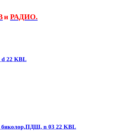
В
и
РАДИО.
 d 22 KBL
й биколор,ПДШ, n 03 22 KBL