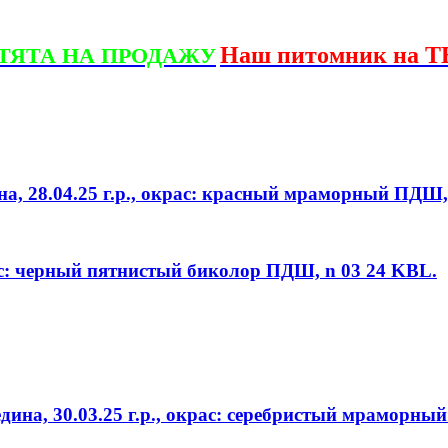
Наш питомник на Т
ТЯТА НА ПРОДАЖУ
, 28.04.25 г.р., окрас: красный мраморный ПДШ,
ас: черный пятнистый биколор ПДШ, n 03 24 KBL.
на, 30.03.25 г.р., окрас: серебристый мраморны