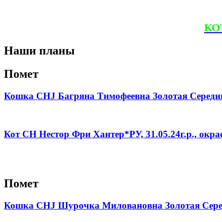
КО
Наши планы
Помет
Кошка CHJ Багряна Тимофеевна Золотая Середина
Кот CH Нестор Фри Хантер*РУ, 31.05.24г.р., окр
Помет
Кошка CHJ Шурочка Миловановна Золотая Середи