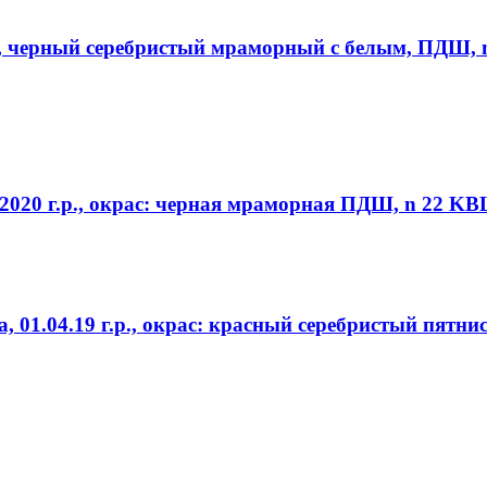
р., черный серебристый мраморный с белым, ПДШ, 
2020 г.р., окрас: черная мраморная ПДШ, n 22 KB
 01.04.19 г.р., окрас: красный серебристый пятн